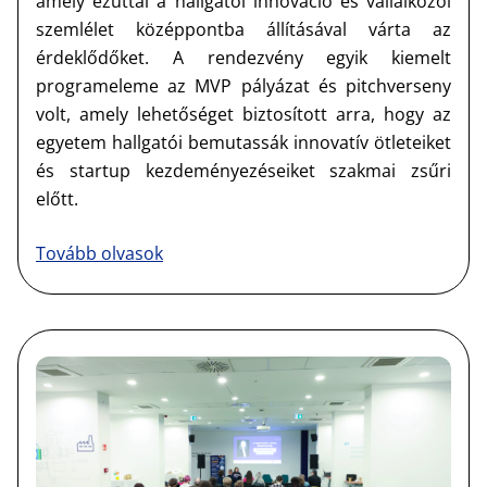
amely ezúttal a hallgatói innováció és vállalkozói
szemlélet középpontba állításával várta az
érdeklődőket. A rendezvény egyik kiemelt
programeleme az MVP pályázat és pitchverseny
volt, amely lehetőséget biztosított arra, hogy az
egyetem hallgatói bemutassák innovatív ötleteiket
és startup kezdeményezéseiket szakmai zsűri
előtt.
Tovább olvasok